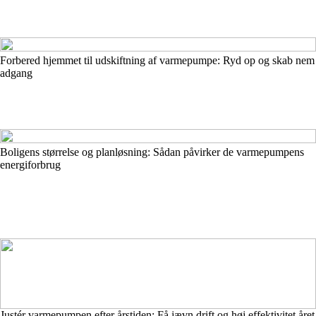
Forbered hjemmet til udskiftning af varmepumpe: Ryd op og skab nem
adgang
Boligens størrelse og planløsning: Sådan påvirker de varmepumpens
energiforbrug
Justér varmepumpen efter årstiden: Få jævn drift og høj effektivitet året