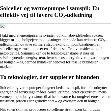
Solceller og varmepumpe i samspil: En
effektiv vej til lavere CO₂-udledning
I takt med at energipriserne svinger, og klimabevidstheden vokser,
kigger mange boligejere mod løsninger, der både kan reducere CO₂-
udledningen og give en mere stabil økonomi. Kombinationen af
solceller og varmepumpe er en af de mest effektive måder at opnå
netop det på. Sammen kan de to teknologier skabe et næsten
selvforsynende energisystem, hvor solens energi driver opvarmningen
af boligen – og dermed mindsker behovet for fossile brændsler
markant.
To teknologier, der supplerer hinanden
Solceller og varmepumper fungerer bedst i samspil, fordi de udnytter
energien på forskellige måder. Solceller producerer elektricitet, mens
varmepumpen bruger strøm til at hente varme fra omgivelserne – enten
fra luften, jorden eller grundvandet – og overføre den til boligen.
Når solen skinner, producerer solcellerne strøm, som kan bruges