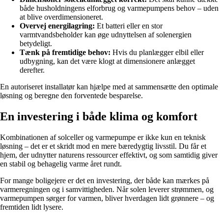
både husholdningens elforbrug og varmepumpens behov – uden
at blive overdimensioneret.
Overvej energilagring:
Et batteri eller en stor
varmtvandsbeholder kan øge udnyttelsen af solenergien
betydeligt.
Tænk på fremtidige behov:
Hvis du planlægger elbil eller
udbygning, kan det være klogt at dimensionere anlægget
derefter.
En autoriseret installatør kan hjælpe med at sammensætte den optimale
løsning og beregne den forventede besparelse.
En investering i både klima og komfort
Kombinationen af solceller og varmepumpe er ikke kun en teknisk
løsning – det er et skridt mod en mere bæredygtig livsstil. Du får et
hjem, der udnytter naturens ressourcer effektivt, og som samtidig giver
en stabil og behagelig varme året rundt.
For mange boligejere er det en investering, der både kan mærkes på
varmeregningen og i samvittigheden. Når solen leverer strømmen, og
varmepumpen sørger for varmen, bliver hverdagen lidt grønnere – og
fremtiden lidt lysere.