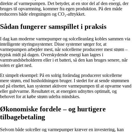
direkte af varmepumpen. Det betyder, at en stor del af den energi, der
bruges til opvarmning, kommer fra egen produktion. På den måde
reduceres både elregningen og CO₂-aftrykket.
Sådan fungerer samspillet i praksis
I dag kan moderne varmepumper og solcelleanlæg kobles sammen via
intelligente styringssystemer. Disse systemer sørger for, at
varmepumpen arbejder mest, når solcellerne producerer mest strøm –
typisk midt på dagen. Overskydende energi kan lagres i
varmtvandsbeholderen eller i et batteri, så den kan bruges senere, når
solen er gået ned.
Et simpelt eksempel: På en solrig forårsdag producerer solcellerne
mere strøm, end husholdningen bruger. I stedet for at sende strømmen
ud på elnettet, kan systemet aktivere varmepumpen til at opvarme vand
eller gulvvarme. Resultatet er, at energien udnyttes optimalt, og
behovet for at købe strøm udefra mindskes.
Økonomiske fordele – og hurtigere
tilbagebetaling
Selvom både solceller og varmepumper kræver en investering, kan