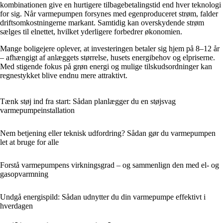
kombinationen give en hurtigere tilbagebetalingstid end hver teknologi
for sig. Når varmepumpen forsynes med egenproduceret strøm, falder
driftsomkostningerne markant. Samtidig kan overskydende strøm
sælges til elnettet, hvilket yderligere forbedrer økonomien.
Mange boligejere oplever, at investeringen betaler sig hjem på 8–12 år
– afhængigt af anlæggets størrelse, husets energibehov og elpriserne.
Med stigende fokus på grøn energi og mulige tilskudsordninger kan
regnestykket blive endnu mere attraktivt.
Tænk støj ind fra start: Sådan planlægger du en støjsvag
varmepumpeinstallation
Nem betjening eller teknisk udfordring? Sådan gør du varmepumpen
let at bruge for alle
Forstå varmepumpens virkningsgrad – og sammenlign den med el- og
gasopvarmning
Undgå energispild: Sådan udnytter du din varmepumpe effektivt i
hverdagen