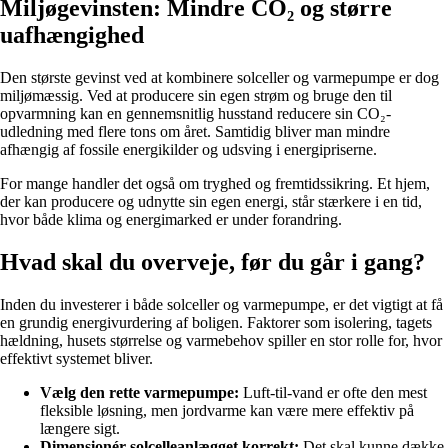
Miljøgevinsten: Mindre CO₂ og større
uafhængighed
Den største gevinst ved at kombinere solceller og varmepumpe er dog
miljømæssig. Ved at producere sin egen strøm og bruge den til
opvarmning kan en gennemsnitlig husstand reducere sin CO₂-
udledning med flere tons om året. Samtidig bliver man mindre
afhængig af fossile energikilder og udsving i energipriserne.
For mange handler det også om tryghed og fremtidssikring. Et hjem,
der kan producere og udnytte sin egen energi, står stærkere i en tid,
hvor både klima og energimarked er under forandring.
Hvad skal du overveje, før du går i gang?
Inden du investerer i både solceller og varmepumpe, er det vigtigt at få
en grundig energivurdering af boligen. Faktorer som isolering, tagets
hældning, husets størrelse og varmebehov spiller en stor rolle for, hvor
effektivt systemet bliver.
Vælg den rette varmepumpe:
Luft-til-vand er ofte den mest
fleksible løsning, men jordvarme kan være mere effektiv på
længere sigt.
Dimensionér solcelleanlægget korrekt:
Det skal kunne dække