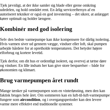
Tjek jævnligt, at der ikke samler sig blade eller grene omkring
udedelen, og hold området rent. En årlig serviceeftersyn af en
autoriseret tekniker er også en god investering – det sikrer, at anlægget
kører optimalt og holder længere.
Kombinér med god isolering
Selv den bedste varmepumpe kan ikke kompensere for dårlig isolering.
Hvis varmen siver ud gennem vægge, vinduer eller loft, skal pumpen
arbejde hårdere for at opretholde temperaturen. Det betyder højere
elforbrug og kortere levetid.
Tjek derfor, om dit hus er ordentligt isoleret, og overvej at tætne døre
og vinduer. En lille indsats her kan give store besparelser – både for
økonomien og klimaet.
Brug varmepumpen året rundt
Mange tænker på varmepumpen som en vinterløsning, men den kan
faktisk bruges hele året. Om sommeren kan en luft-til-luft-varmepumpe
fungere som
aircondition
, og i overgangsperioder kan den levere
varme mere effektivt end traditionelle systemer.