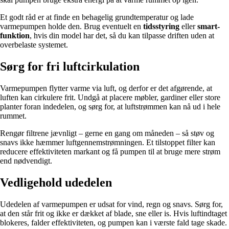
Et godt råd er at finde en behagelig grundtemperatur og lade
varmepumpen holde den. Brug eventuelt en
tidsstyring
eller
smart-
funktion
, hvis din model har det, så du kan tilpasse driften uden at
overbelaste systemet.
Sørg for fri luftcirkulation
Varmepumpen flytter varme via luft, og derfor er det afgørende, at
luften kan cirkulere frit. Undgå at placere møbler, gardiner eller store
planter foran indedelen, og sørg for, at luftstrømmen kan nå ud i hele
rummet.
Rengør filtrene jævnligt – gerne en gang om måneden – så støv og
snavs ikke hæmmer luftgennemstrømningen. Et tilstoppet filter kan
reducere effektiviteten markant og få pumpen til at bruge mere strøm
end nødvendigt.
Vedligehold udedelen
Udedelen af varmepumpen er udsat for vind, regn og snavs. Sørg for,
at den står frit og ikke er dækket af blade, sne eller is. Hvis luftindtaget
blokeres, falder effektiviteten, og pumpen kan i værste fald tage skade.