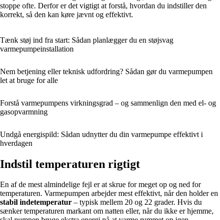
stoppe ofte. Derfor er det vigtigt at forstå, hvordan du indstiller den
korrekt, så den kan køre jævnt og effektivt.
Tænk støj ind fra start: Sådan planlægger du en støjsvag
varmepumpeinstallation
Nem betjening eller teknisk udfordring? Sådan gør du varmepumpen
let at bruge for alle
Forstå varmepumpens virkningsgrad – og sammenlign den med el- og
gasopvarmning
Undgå energispild: Sådan udnytter du din varmepumpe effektivt i
hverdagen
Indstil temperaturen rigtigt
En af de mest almindelige fejl er at skrue for meget op og ned for
temperaturen. Varmepumpen arbejder mest effektivt, når den holder en
stabil indetemperatur
– typisk mellem 20 og 22 grader. Hvis du
sænker temperaturen markant om natten eller, når du ikke er hjemme,
skal pumpen bruge ekstra energi på at varme rummet op igen.