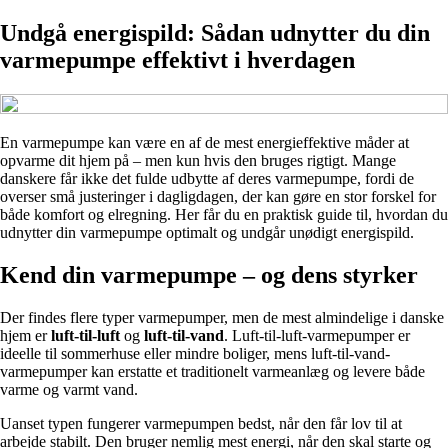
Undgå energispild: Sådan udnytter du din
varmepumpe effektivt i hverdagen
En varmepumpe kan være en af de mest energieffektive måder at
opvarme dit hjem på – men kun hvis den bruges rigtigt. Mange
danskere får ikke det fulde udbytte af deres varmepumpe, fordi de
overser små justeringer i dagligdagen, der kan gøre en stor forskel for
både komfort og elregning. Her får du en praktisk guide til, hvordan du
udnytter din varmepumpe optimalt og undgår unødigt energispild.
Kend din varmepumpe – og dens styrker
Der findes flere typer varmepumper, men de mest almindelige i danske
hjem er
luft-til-luft
og
luft-til-vand
. Luft-til-luft-varmepumper er
ideelle til sommerhuse eller mindre boliger, mens luft-til-vand-
varmepumper kan erstatte et traditionelt varmeanlæg og levere både
varme og varmt vand.
Uanset typen fungerer varmepumpen bedst, når den får lov til at
arbejde stabilt. Den bruger nemlig mest energi, når den skal starte og