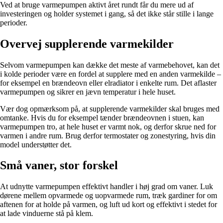
Ved at bruge varmepumpen aktivt året rundt får du mere ud af
investeringen og holder systemet i gang, så det ikke står stille i lange
perioder.
Overvej supplerende varmekilder
Selvom varmepumpen kan dække det meste af varmebehovet, kan det
i kolde perioder være en fordel at supplere med en anden varmekilde –
for eksempel en brændeovn eller elradiator i enkelte rum. Det aflaster
varmepumpen og sikrer en jævn temperatur i hele huset.
Vær dog opmærksom på, at supplerende varmekilder skal bruges med
omtanke. Hvis du for eksempel tænder brændeovnen i stuen, kan
varmepumpen tro, at hele huset er varmt nok, og derfor skrue ned for
varmen i andre rum. Brug derfor termostater og zonestyring, hvis din
model understøtter det.
Små vaner, stor forskel
At udnytte varmepumpen effektivt handler i høj grad om vaner. Luk
dørene mellem opvarmede og uopvarmede rum, træk gardiner for om
aftenen for at holde på varmen, og luft ud kort og effektivt i stedet for
at lade vinduerne stå på klem.