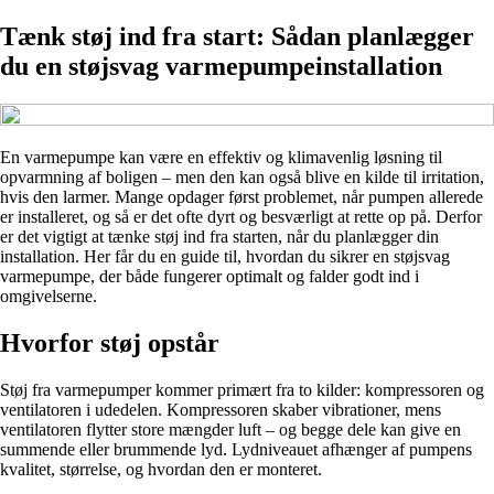
Tænk støj ind fra start: Sådan planlægger
du en støjsvag varmepumpeinstallation
En varmepumpe kan være en effektiv og klimavenlig løsning til
opvarmning af boligen – men den kan også blive en kilde til irritation,
hvis den larmer. Mange opdager først problemet, når pumpen allerede
er installeret, og så er det ofte dyrt og besværligt at rette op på. Derfor
er det vigtigt at tænke støj ind fra starten, når du planlægger din
installation. Her får du en guide til, hvordan du sikrer en støjsvag
varmepumpe, der både fungerer optimalt og falder godt ind i
omgivelserne.
Hvorfor støj opstår
Støj fra varmepumper kommer primært fra to kilder: kompressoren og
ventilatoren i udedelen. Kompressoren skaber vibrationer, mens
ventilatoren flytter store mængder luft – og begge dele kan give en
summende eller brummende lyd. Lydniveauet afhænger af pumpens
kvalitet, størrelse, og hvordan den er monteret.