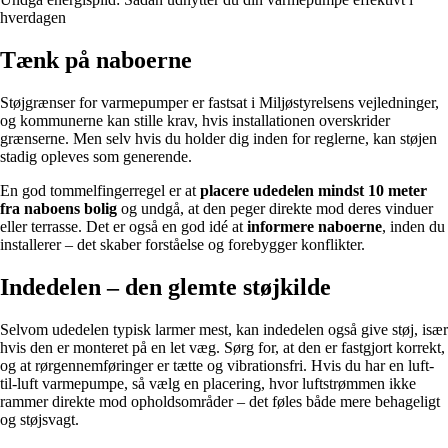
hverdagen
Tænk på naboerne
Støjgrænser for varmepumper er fastsat i Miljøstyrelsens vejledninger,
og kommunerne kan stille krav, hvis installationen overskrider
grænserne. Men selv hvis du holder dig inden for reglerne, kan støjen
stadig opleves som generende.
En god tommelfingerregel er at
placere udedelen mindst 10 meter
fra naboens bolig
og undgå, at den peger direkte mod deres vinduer
eller terrasse. Det er også en god idé at
informere naboerne
, inden du
installerer – det skaber forståelse og forebygger konflikter.
Indedelen – den glemte støjkilde
Selvom udedelen typisk larmer mest, kan indedelen også give støj, især
hvis den er monteret på en let væg. Sørg for, at den er fastgjort korrekt,
og at rørgennemføringer er tætte og vibrationsfri. Hvis du har en luft-
til-luft varmepumpe, så vælg en placering, hvor luftstrømmen ikke
rammer direkte mod opholdsområder – det føles både mere behageligt
og støjsvagt.