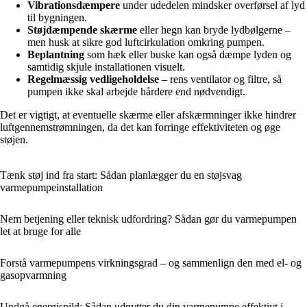
Vibrationsdæmpere
under udedelen mindsker overførsel af lyd
til bygningen.
Støjdæmpende skærme
eller hegn kan bryde lydbølgerne –
men husk at sikre god luftcirkulation omkring pumpen.
Beplantning
som hæk eller buske kan også dæmpe lyden og
samtidig skjule installationen visuelt.
Regelmæssig vedligeholdelse
– rens ventilator og filtre, så
pumpen ikke skal arbejde hårdere end nødvendigt.
Det er vigtigt, at eventuelle skærme eller afskærmninger ikke hindrer
luftgennemstrømningen, da det kan forringe effektiviteten og øge
støjen.
Tænk støj ind fra start: Sådan planlægger du en støjsvag
varmepumpeinstallation
Nem betjening eller teknisk udfordring? Sådan gør du varmepumpen
let at bruge for alle
Forstå varmepumpens virkningsgrad – og sammenlign den med el- og
gasopvarmning
Undgå energispild: Sådan udnytter du din varmepumpe effektivt i