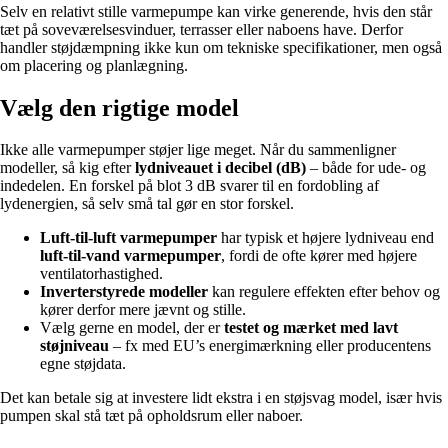
Selv en relativt stille varmepumpe kan virke generende, hvis den står
tæt på soveværelsesvinduer, terrasser eller naboens have. Derfor
handler støjdæmpning ikke kun om tekniske specifikationer, men også
om placering og planlægning.
Vælg den rigtige model
Ikke alle varmepumper støjer lige meget. Når du sammenligner
modeller, så kig efter
lydniveauet i decibel (dB)
– både for ude- og
indedelen. En forskel på blot 3 dB svarer til en fordobling af
lydenergien, så selv små tal gør en stor forskel.
Luft-til-luft varmepumper
har typisk et højere lydniveau end
luft-til-vand varmepumper
, fordi de ofte kører med højere
ventilatorhastighed.
Inverterstyrede modeller
kan regulere effekten efter behov og
kører derfor mere jævnt og stille.
Vælg gerne en model, der er
testet og mærket med lavt
støjniveau
– fx med EU’s energimærkning eller producentens
egne støjdata.
Det kan betale sig at investere lidt ekstra i en støjsvag model, især hvis
pumpen skal stå tæt på opholdsrum eller naboer.