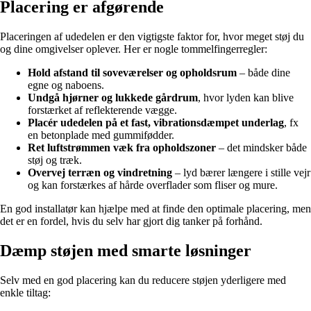
Placering er afgørende
Placeringen af udedelen er den vigtigste faktor for, hvor meget støj du
og dine omgivelser oplever. Her er nogle tommelfingerregler:
Hold afstand til soveværelser og opholdsrum
– både dine
egne og naboens.
Undgå hjørner og lukkede gårdrum
, hvor lyden kan blive
forstærket af reflekterende vægge.
Placér udedelen på et fast, vibrationsdæmpet underlag
, fx
en betonplade med gummifødder.
Ret luftstrømmen væk fra opholdszoner
– det mindsker både
støj og træk.
Overvej terræn og vindretning
– lyd bærer længere i stille vejr
og kan forstærkes af hårde overflader som fliser og mure.
En god installatør kan hjælpe med at finde den optimale placering, men
det er en fordel, hvis du selv har gjort dig tanker på forhånd.
Dæmp støjen med smarte løsninger
Selv med en god placering kan du reducere støjen yderligere med
enkle tiltag: