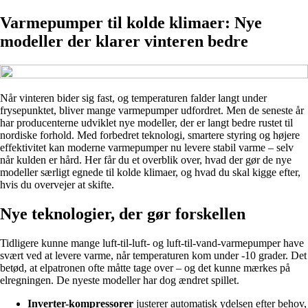
Varmepumper til kolde klimaer: Nye
modeller der klarer vinteren bedre
Når vinteren bider sig fast, og temperaturen falder langt under
frysepunktet, bliver mange varmepumper udfordret. Men de seneste år
har producenterne udviklet nye modeller, der er langt bedre rustet til
nordiske forhold. Med forbedret teknologi, smartere styring og højere
effektivitet kan moderne varmepumper nu levere stabil varme – selv
når kulden er hård. Her får du et overblik over, hvad der gør de nye
modeller særligt egnede til kolde klimaer, og hvad du skal kigge efter,
hvis du overvejer at skifte.
Nye teknologier, der gør forskellen
Tidligere kunne mange luft-til-luft- og luft-til-vand-varmepumper have
svært ved at levere varme, når temperaturen kom under -10 grader. Det
betød, at elpatronen ofte måtte tage over – og det kunne mærkes på
elregningen. De nyeste modeller har dog ændret spillet.
Inverter-kompressorer
justerer automatisk ydelsen efter behov,