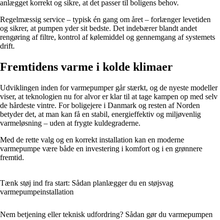
anlægget korrekt og sikre, at det passer til boligens behov.
Regelmæssig service – typisk én gang om året – forlænger levetiden
og sikrer, at pumpen yder sit bedste. Det indebærer blandt andet
rengøring af filtre, kontrol af kølemiddel og gennemgang af systemets
drift.
Fremtidens varme i kolde klimaer
Udviklingen inden for varmepumper går stærkt, og de nyeste modeller
viser, at teknologien nu for alvor er klar til at tage kampen op med selv
de hårdeste vintre. For boligejere i Danmark og resten af Norden
betyder det, at man kan få en stabil, energieffektiv og miljøvenlig
varmeløsning – uden at frygte kuldegraderne.
Med de rette valg og en korrekt installation kan en moderne
varmepumpe være både en investering i komfort og i en grønnere
fremtid.
Tænk støj ind fra start: Sådan planlægger du en støjsvag
varmepumpeinstallation
Nem betjening eller teknisk udfordring? Sådan gør du varmepumpen