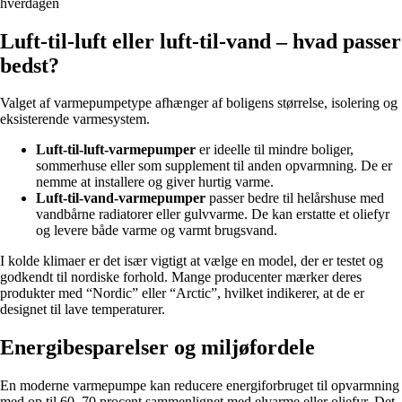
hverdagen
Luft-til-luft eller luft-til-vand – hvad passer
bedst?
Valget af varmepumpetype afhænger af boligens størrelse, isolering og
eksisterende varmesystem.
Luft-til-luft-varmepumper
er ideelle til mindre boliger,
sommerhuse eller som supplement til anden opvarmning. De er
nemme at installere og giver hurtig varme.
Luft-til-vand-varmepumper
passer bedre til helårshuse med
vandbårne radiatorer eller gulvvarme. De kan erstatte et oliefyr
og levere både varme og varmt brugsvand.
I kolde klimaer er det især vigtigt at vælge en model, der er testet og
godkendt til nordiske forhold. Mange producenter mærker deres
produkter med “Nordic” eller “Arctic”, hvilket indikerer, at de er
designet til lave temperaturer.
Energibesparelser og miljøfordele
En moderne varmepumpe kan reducere energiforbruget til opvarmning
med op til 60–70 procent sammenlignet med elvarme eller oliefyr. Det