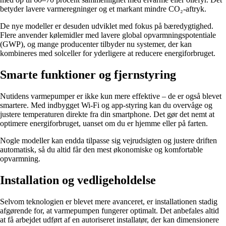
betyder lavere varmeregninger og et markant mindre CO₂-aftryk.
De nye modeller er desuden udviklet med fokus på bæredygtighed.
Flere anvender kølemidler med lavere global opvarmningspotentiale
(GWP), og mange producenter tilbyder nu systemer, der kan
kombineres med solceller for yderligere at reducere energiforbruget.
Smarte funktioner og fjernstyring
Nutidens varmepumper er ikke kun mere effektive – de er også blevet
smartere. Med indbygget Wi-Fi og app-styring kan du overvåge og
justere temperaturen direkte fra din smartphone. Det gør det nemt at
optimere energiforbruget, uanset om du er hjemme eller på farten.
Nogle modeller kan endda tilpasse sig vejrudsigten og justere driften
automatisk, så du altid får den mest økonomiske og komfortable
opvarmning.
Installation og vedligeholdelse
Selvom teknologien er blevet mere avanceret, er installationen stadig
afgørende for, at varmepumpen fungerer optimalt. Det anbefales altid
at få arbejdet udført af en autoriseret installatør, der kan dimensionere