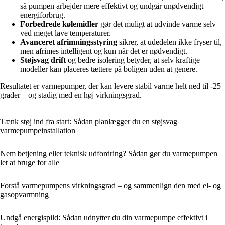
så pumpen arbejder mere effektivt og undgår unødvendigt
energiforbrug.
Forbedrede kølemidler
gør det muligt at udvinde varme selv
ved meget lave temperaturer.
Avanceret afrimningsstyring
sikrer, at udedelen ikke fryser til,
men afrimes intelligent og kun når det er nødvendigt.
Støjsvag drift
og bedre isolering betyder, at selv kraftige
modeller kan placeres tættere på boligen uden at genere.
Resultatet er varmepumper, der kan levere stabil varme helt ned til -25
grader – og stadig med en høj virkningsgrad.
Tænk støj ind fra start: Sådan planlægger du en støjsvag
varmepumpeinstallation
Nem betjening eller teknisk udfordring? Sådan gør du varmepumpen
let at bruge for alle
Forstå varmepumpens virkningsgrad – og sammenlign den med el- og
gasopvarmning
Undgå energispild: Sådan udnytter du din varmepumpe effektivt i