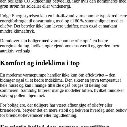
den boligens CO₂-udledning betydeligt, især hvis den kombineres med
grøn strøm fra solceller eller vindenergi.
Ifølge Energistyrelsen kan en luft-til-vand varmepumpe typisk reducere
energiforbruget til opvarmning med op til 60 % sammenlignet med et
oliefyr. Det betyder ikke kun lavere udgifter, men også et markant
mindre klimaaftryk.
Derudover kan boliger med varmepumpe ofte opnå en bedre
energimærkning, hvilket øger ejendommens værdi og gør den mere
attraktiv ved salg.
Komfort og indeklima i top
En moderne varmepumpe handler ikke kun om effektivitet – den
bidrager også til et bedre indeklima. Den sikrer en jævn temperatur i
hele huset og kan i mange tilfælde også bruges til køling om
sommeren. Samtidig filtrerer mange modeller luften, hvilket mindsker
støv og pollen i hjemmet.
For boligejere, der tidligere har været afhængige af oliefyr eller
brændeovn, betyder det en mere stabil og bekvem hverdag uden behov
for brændstofleverancer eller røgudledning.