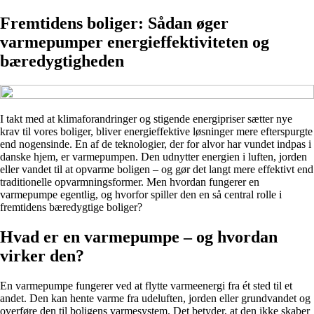
Fremtidens boliger: Sådan øger
varmepumper energieffektiviteten og
bæredygtigheden
I takt med at klimaforandringer og stigende energipriser sætter nye
krav til vores boliger, bliver energieffektive løsninger mere efterspurgte
end nogensinde. En af de teknologier, der for alvor har vundet indpas i
danske hjem, er varmepumpen. Den udnytter energien i luften, jorden
eller vandet til at opvarme boligen – og gør det langt mere effektivt end
traditionelle opvarmningsformer. Men hvordan fungerer en
varmepumpe egentlig, og hvorfor spiller den en så central rolle i
fremtidens bæredygtige boliger?
Hvad er en varmepumpe – og hvordan
virker den?
En varmepumpe fungerer ved at flytte varmeenergi fra ét sted til et
andet. Den kan hente varme fra udeluften, jorden eller grundvandet og
overføre den til boligens varmesystem. Det betyder, at den ikke skaber