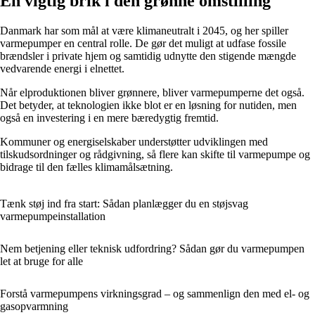
En vigtig brik i den grønne omstilling
Danmark har som mål at være klimaneutralt i 2045, og her spiller
varmepumper en central rolle. De gør det muligt at udfase fossile
brændsler i private hjem og samtidig udnytte den stigende mængde
vedvarende energi i elnettet.
Når elproduktionen bliver grønnere, bliver varmepumperne det også.
Det betyder, at teknologien ikke blot er en løsning for nutiden, men
også en investering i en mere bæredygtig fremtid.
Kommuner og energiselskaber understøtter udviklingen med
tilskudsordninger og rådgivning, så flere kan skifte til varmepumpe og
bidrage til den fælles klimamålsætning.
Tænk støj ind fra start: Sådan planlægger du en støjsvag
varmepumpeinstallation
Nem betjening eller teknisk udfordring? Sådan gør du varmepumpen
let at bruge for alle
Forstå varmepumpens virkningsgrad – og sammenlign den med el- og
gasopvarmning