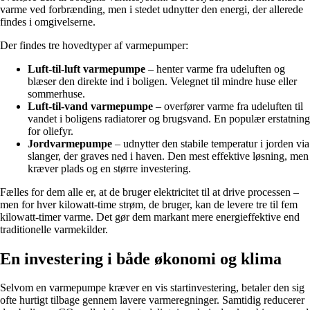
varme ved forbrænding, men i stedet udnytter den energi, der allerede
findes i omgivelserne.
Der findes tre hovedtyper af varmepumper:
Luft-til-luft varmepumpe
– henter varme fra udeluften og
blæser den direkte ind i boligen. Velegnet til mindre huse eller
sommerhuse.
Luft-til-vand varmepumpe
– overfører varme fra udeluften til
vandet i boligens radiatorer og brugsvand. En populær erstatning
for oliefyr.
Jordvarmepumpe
– udnytter den stabile temperatur i jorden via
slanger, der graves ned i haven. Den mest effektive løsning, men
kræver plads og en større investering.
Fælles for dem alle er, at de bruger elektricitet til at drive processen –
men for hver kilowatt-time strøm, de bruger, kan de levere tre til fem
kilowatt-timer varme. Det gør dem markant mere energieffektive end
traditionelle varmekilder.
En investering i både økonomi og klima
Selvom en varmepumpe kræver en vis startinvestering, betaler den sig
ofte hurtigt tilbage gennem lavere varmeregninger. Samtidig reducerer