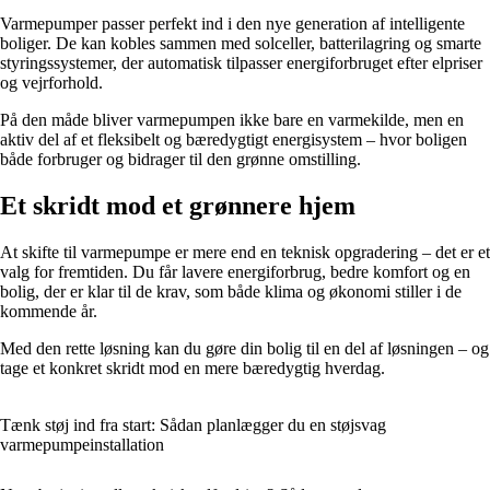
Varmepumper passer perfekt ind i den nye generation af intelligente
boliger. De kan kobles sammen med solceller, batterilagring og smarte
styringssystemer, der automatisk tilpasser energiforbruget efter elpriser
og vejrforhold.
På den måde bliver varmepumpen ikke bare en varmekilde, men en
aktiv del af et fleksibelt og bæredygtigt energisystem – hvor boligen
både forbruger og bidrager til den grønne omstilling.
Et skridt mod et grønnere hjem
At skifte til varmepumpe er mere end en teknisk opgradering – det er et
valg for fremtiden. Du får lavere energiforbrug, bedre komfort og en
bolig, der er klar til de krav, som både klima og økonomi stiller i de
kommende år.
Med den rette løsning kan du gøre din bolig til en del af løsningen – og
tage et konkret skridt mod en mere bæredygtig hverdag.
Tænk støj ind fra start: Sådan planlægger du en støjsvag
varmepumpeinstallation