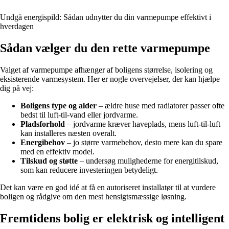
Undgå energispild: Sådan udnytter du din varmepumpe effektivt i
hverdagen
Sådan vælger du den rette varmepumpe
Valget af varmepumpe afhænger af boligens størrelse, isolering og
eksisterende varmesystem. Her er nogle overvejelser, der kan hjælpe
dig på vej:
Boligens type og alder
– ældre huse med radiatorer passer ofte
bedst til luft-til-vand eller jordvarme.
Pladsforhold
– jordvarme kræver haveplads, mens luft-til-luft
kan installeres næsten overalt.
Energibehov
– jo større varmebehov, desto mere kan du spare
med en effektiv model.
Tilskud og støtte
– undersøg mulighederne for energitilskud,
som kan reducere investeringen betydeligt.
Det kan være en god idé at få en autoriseret installatør til at vurdere
boligen og rådgive om den mest hensigtsmæssige løsning.
Fremtidens bolig er elektrisk og intelligent